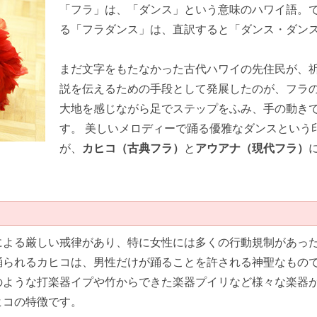
「フラ」は、「ダンス」という意味のハワイ語。
る「フラダンス」は、直訳すると「ダンス・ダン
まだ文字をもたなかった古代ハワイの先住民が、
説を伝えるための手段として発展したのが、フラ
大地を感じながら足でステップをふみ、手の動き
す。 美しいメロディーで踊る優雅なダンスという
が、
カヒコ（古典フラ）
と
アウアナ（現代フラ）
による厳しい戒律があり、特に女性には多くの行動規制があっ
踊られるカヒコは、男性だけが踊ることを許される神聖なもの
のような打楽器イプや竹からできた楽器プイリなど様々な楽器が
ヒコの特徴です。