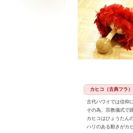
カヒコ（古典フラ）
古代ハワイでは信仰
その為、宗教儀式で
カヒコはひょうたん
ハリのある動きがカ