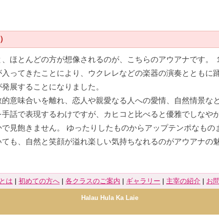
）
と、ほとんどの方が想像されるのが、こちらのアウアナです。 
が入ってきたことにより、ウクレレなどの楽器の演奏とともに
が発展することになりました。
教的意味合いを離れ、恋人や親愛なる人への愛情、自然情景など
を手話で表現するわけですが、カヒコと比べると優雅でしなや
かで見飽きません。 ゆったりしたものからアップテンポなもの
いても、自然と笑顔が溢れ楽しい気持ちなれるのがアウアナの
とは
|
初めての方へ
|
各クラスのご案内
|
ギャラリー
|
主宰の紹介
|
お
Halau Hula Ka Laie